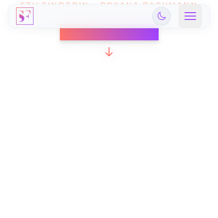
STILFINDERIN • ROXANA BACHMANN
Exzellenz beginnt innen –
und wird sichtbar.