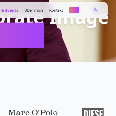
porate Image
 & Events
Über mich
Kontakt
Shop
htbar.