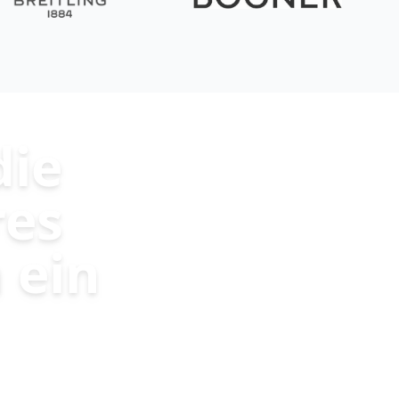
die
res
 ein