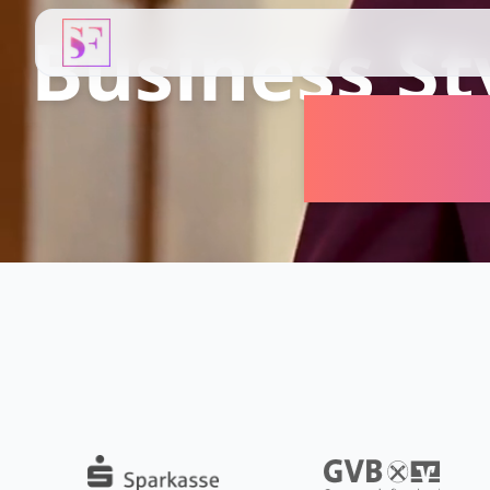
Business St
Exzel