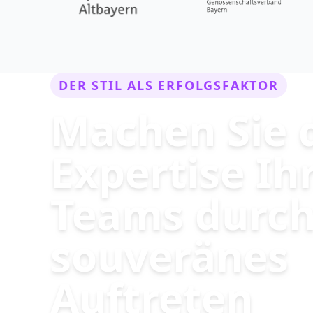
DER STIL ALS ERFOLGSFAKTOR
Machen Sie 
Expertise Ih
Teams durch
souveränes
Auftreten