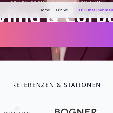
STILFINDERIN • ROXANA BACHMANN
yling & Cor
Home
Für Sie
Für Unternehmen
lenz wird sic
REFERENZEN & STATIONEN