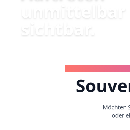
unmittelbar
sichtbar.
Souver
Möchten S
oder e